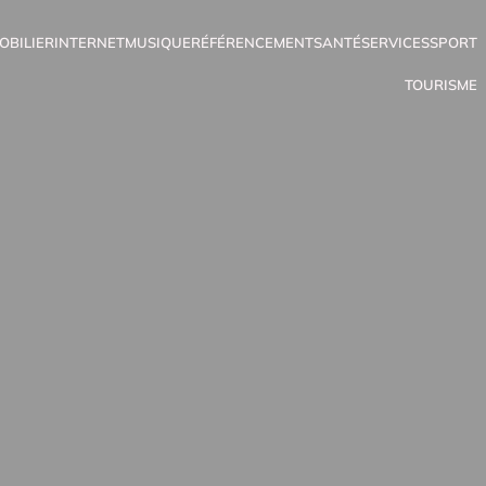
OBILIER
INTERNET
MUSIQUE
RÉFÉRENCEMENT
SANTÉ
SERVICES
SPORT
TOURISME