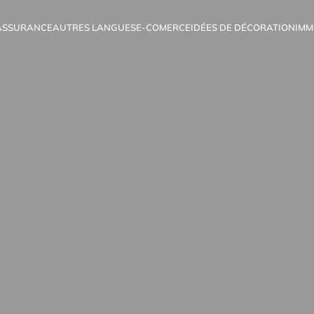
ASSURANCE
AUTRES LANGUES
E-COMERCE
IDÉES DE DÉCORATION
IMM